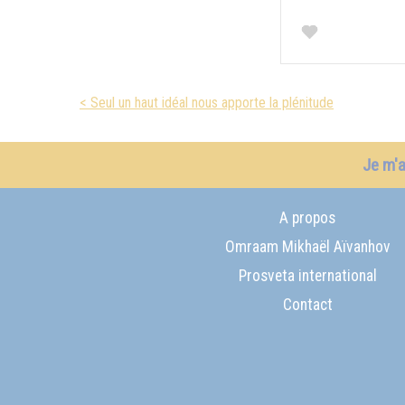
< Seul un haut idéal nous apporte la plénitude
Je m'
A propos
Omraam Mikhaël Aïvanhov
Prosveta international
Contact