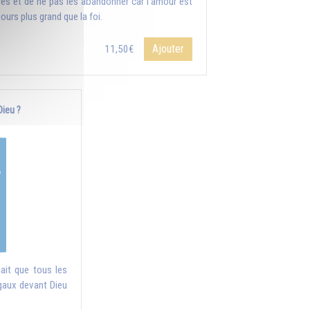
res et de ne pas les abandonner car l’amour est
ours plus grand que la foi.
Ajouter
11,50€
Dieu ?
mait que tous les
gaux devant Dieu