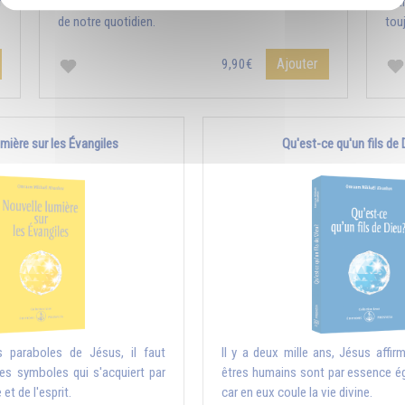
r
concises et pratiques, pour répondre aux questions
aut
de notre quotidien.
touj
Ajouter
9,90€
mière sur les Évangiles
Qu'est-ce qu'un fils de 
es paraboles de Jésus, il faut
Il y a deux mille ans, Jésus affir
 des symboles qui s'acquiert par
êtres humains sont par essence é
et de l'esprit.
car en eux coule la vie divine.