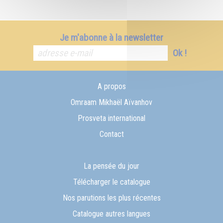
Je m'abonne à la newsletter
Ok !
A propos
Omraam Mikhaël Aïvanhov
Prosveta international
Contact
La pensée du jour
Télécharger le catalogue
Nos parutions les plus récentes
Catalogue autres langues