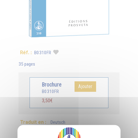
Réf. :
B0310FR
35 pages
Brochure
Ajouter
B0310FR
3,50€
Traduit en :
Deutsch