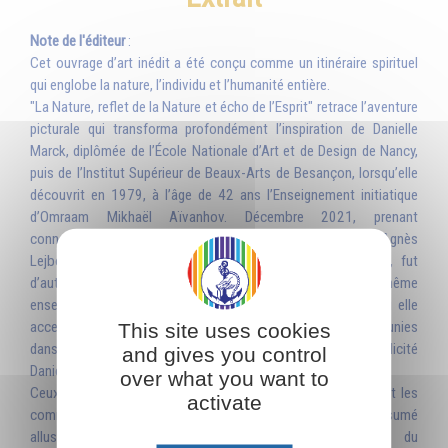
Note de l'éditeur
:
Cet ouvrage d’art inédit a été conçu comme un itinéraire spirituel
qui englobe la nature, l’individu et l’humanité entière.
"La Nature, reflet de la Nature et écho de l’Esprit" retrace l’aventure
picturale qui transforma profondément l’inspiration de Danielle
Marck, diplômée de l’École Nationale d’Art et de Design de Nancy,
puis de l’Institut Supérieur de Beaux-Arts de Besançon, lorsqu’elle
découvrit en 1979, à l’âge de 42 ans l’Enseignement initiatique
d’Omraam Mikhaël Aïvanhov. Décembre 2021, prenant
connaissance tout à fait par hasard de ses tableaux, Agnès
Lejbowicz, professeur agrégée et docteur en philosophie, fut
d’autant plus impressionnée qu’elle suivait ce même
enseignement. Courant 2022, Agnès demanda à Danielle si elle
accepterait que ses œuvres – un peu éparpillées – soient réunies
This site uses cookies
dans un livre dont elle ferait la présentation. En toute simplicité
and gives you control
Danielle accepta.
over what you want to
Ceux qui s’arrêteront devant les tableaux de Danielle et liront les
activate
commentaires d’Agnès découvriront dans une sorte de résumé
allusif la profondeur insoupçonnée de l’Enseignement du