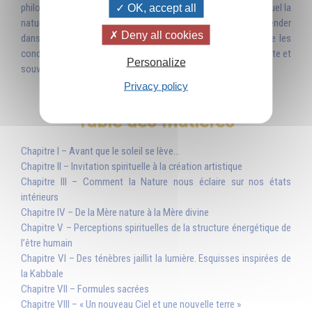
philosophe et pédagogue Omraam Mikhaël Aïvanhov pour lequel la
OK, accept all
nature sert de repère et d’ancrage. A ceux qui savent l’appréhender
Deny all cookies
dans le subtil de leur sensibilité, la nature sert de guide : elle les
conduit vers l’invisible d’une Présence indescriptible, intelligente et
Personalize
souveraine, elle est révélatrice de l’Esprit.
Privacy policy
Table des matières
Chapitre I – Avant que le soleil se lève...
Chapitre II – Invitation spirituelle à la création artistique
Chapitre III – Comment la Nature nous éclaire sur nos états
intérieurs
Chapitre IV – De la Mère nature à la Mère divine
Chapitre V – Perceptions spirituelles de la structure énergétique de
l’être humain
Chapitre VI – Des ténèbres jaillit la lumière. Esquisses inspirées de
la Kabbale
Chapitre VII – Formules sacrées
Chapitre VIII – « Un nouveau Ciel et une nouvelle terre »