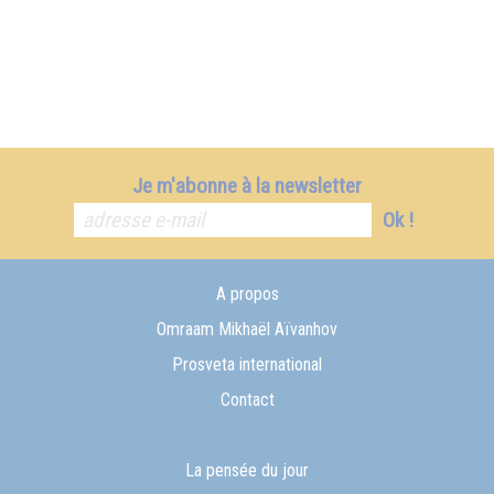
Je m'abonne à la newsletter
Ok !
A propos
Omraam Mikhaël Aïvanhov
Prosveta international
Contact
La pensée du jour