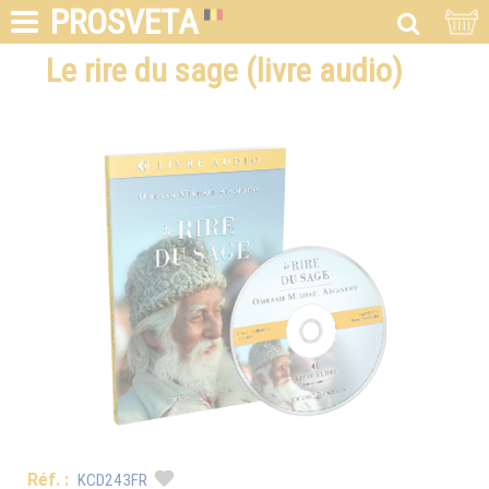
PROSVETA
Le rire du sage (livre audio)
Réf. :
KCD243FR