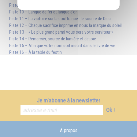
Piste 9 – La lampe du sage est pleine de gaieté
Piste 10 – Langue de fer et langue d’or
Piste 11 – La victoire sur la souffrance : le sourire de Dieu
Piste 12 – Chaque sacrifice imprime en nous la marque du soleil
Piste 13 – « Le plus grand parmi vous sera votre serviteur »
Piste 14 – Remercier, source de lumière et de joie
Piste 15 – Afin que votre nom soit inscrit dans le livre de vie
Piste 16 – À la table du festin
Je m'abonne à la newsletter
Ok !
A propos