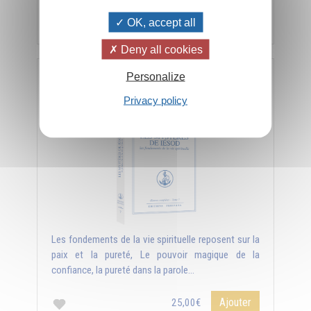
Ajouter
3,50€
OK, accept all
Deny all cookies
Personalize
Les mystères de Iésod - Les fondements de la vie
spirituelle
Privacy policy
Les fondements de la vie spirituelle reposent sur la
paix et la pureté, Le pouvoir magique de la
confiance, la pureté dans la parole...
Ajouter
25,00€