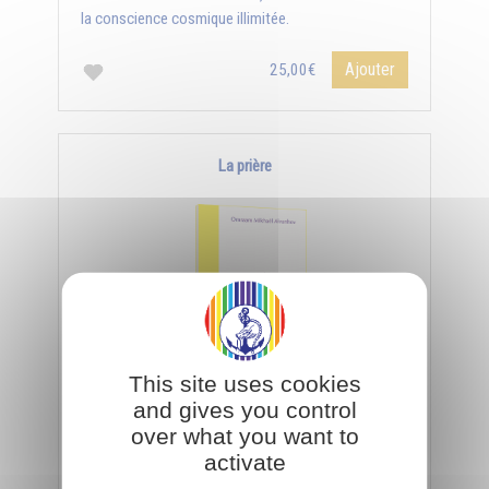
la conscience cosmique illimitée.
Ajouter
25,00€
La prière
This site uses cookies
and gives you control
Prier c'est entrer dans un niveau de conscience
over what you want to
supérieur, un état de paix, de concentration et de
activate
silence.