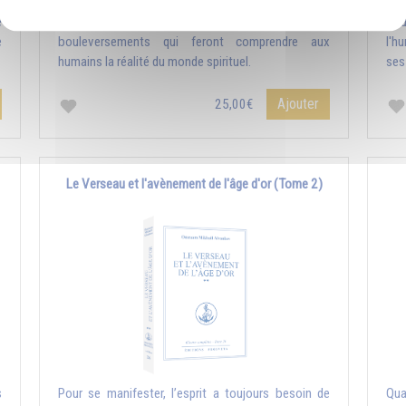
e
L’âge du Verseau amènera de grands
Pou
e
bouleversements qui feront comprendre aux
l'h
humains la réalité du monde spirituel.
ses
Ajouter
25,00€
Le Verseau et l'avènement de l'âge d'or (Tome 2)
s
Pour se manifester, l’esprit a toujours besoin de
Qua