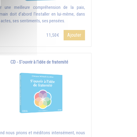
r une meilleure compréhension de la paix,
umain doit d’abord l'installer en lui-même, dans
 actes, ses sentiments, ses pensées.
Ajouter
11,50€
CD - S'ouvrir à l'idée de fraternité
nd nous prions et méditons intensément, nous