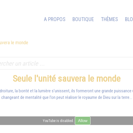
A PROPOS
BOUTIQUE
THÈMES
BL
sauvera le monde
Seule l'unité sauvera le monde
 droiture, la bonté et la lumière s’unissent, ils formeront une grande puissance u
changeant de mentalité que l’on peut réaliser le royaume de Dieu sur la terre...
Allow
YouTube is disabled.