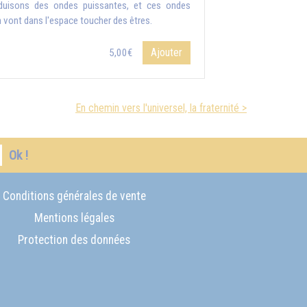
duisons des ondes puissantes, et ces ondes
n vont dans l'espace toucher des êtres.
Ajouter
5,00€
En chemin vers l'universel, la fraternité >
Ok !
Conditions générales de vente
Mentions légales
Protection des données