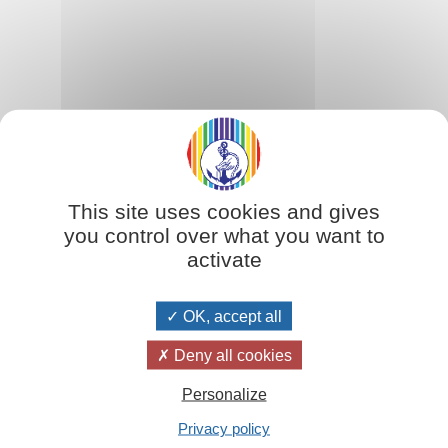
Sur le même sujet :
This site uses cookies and gives
you control over what you want to
Le Verseau et l'avènement de l'âge d'or (Tome 1)
L
activate
OK, accept all
Deny all cookies
Personalize
Privacy policy