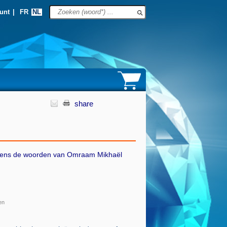
unt
|
FR
NL
share
olgens de woorden van
Omraam Mikhaël
en