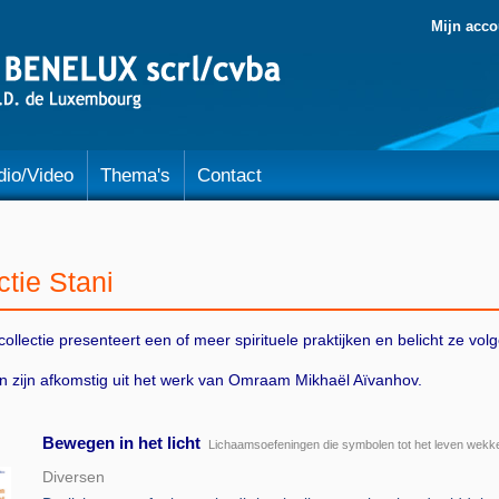
Mijn acco
dio/Video
Thema's
Contact
ctie Stani
collectie presenteert een of meer spirituele praktijken en belicht ze v
.
n zijn afkomstig uit het werk van
Omraam Mikhaël Aïvanhov
.
Bewegen in het licht
-
Lichaamsoefeningen die symbolen tot het leven wekk
Diversen