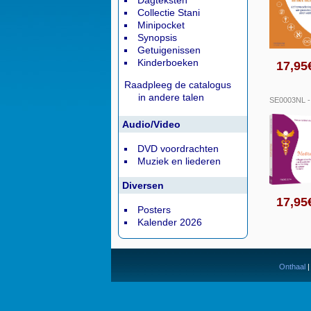
Dagteksten
Collectie Stani
Minipocket
Synopsis
Getuigenissen
Kinderboeken
17,9
Raadpleeg de catalogus
in andere talen
SE0003NL 
Audio/Video
DVD voordrachten
Muziek en liederen
Diversen
17,9
Posters
Kalender 2026
Onthaal