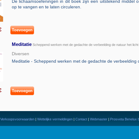
De lichaamsoefeningen in dit boek zijn een uitstekend middel o
op te vangen en te laten circuleren.
5€
Toevoegen
Meditatie
-
Scheppend werken met de gedachte de verbeelding de natuur het licht
Diversen
Meditatie - Scheppend werken met de gedachte de verbeelding de
5€
Toevoegen
|
Verkoopsvoorwaarden
|
Wettelijke vermeldingen
|
Contact
|
Webmaster
|
Prosveta Benelux 