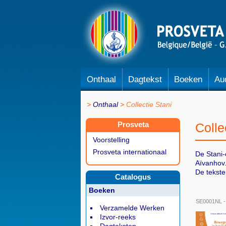
Onthaal
Dagtekst
Boeken
Au
Onthaal
Collectie Stani
Prosveta
Colle
Voorstelling
Prosveta internationaal
De Stani-
Aïvanhov
De tekste
Catalogus
Boeken
SE0001NL 
Verzamelde Werken
Izvor-reeks