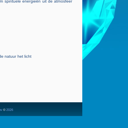
m spirituele energieën uit de atmosfeer
 natuur het licht
bv
©
2026