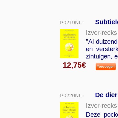
Subtie
P0219NL -
Izvor-reeks
"Al duizen
en verster
zintuigen, 
12,75€
Toevoegen
De dier
P0220NL -
Izvor-reeks
Deze pocke