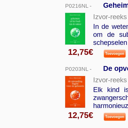
Geheim
P0216NL -
Izvor-reeks
In de weten
om de sub
schepselen
12,75€
Toevoegen
De opv
P0203NL -
Izvor-reeks
Elk kind 
zwangersc
harmonieuz
12,75€
Toevoegen