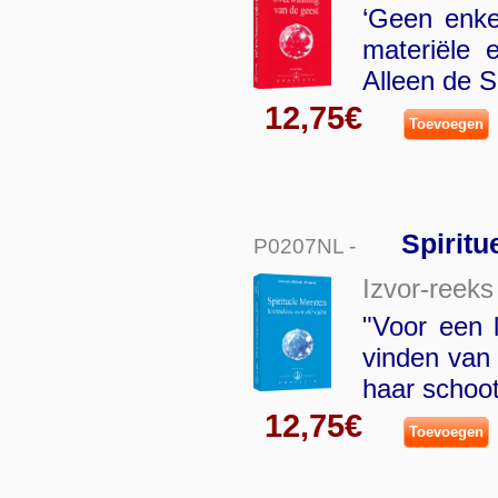
‘Geen enke
materiële 
Alleen de 
12,75€
Toevoegen
Spiritu
P0207NL -
Izvor-reeks
"Voor een l
vinden van
haar schoot
12,75€
Toevoegen