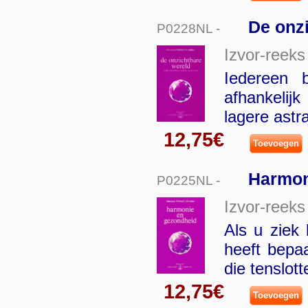
De onz
P0228NL -
Izvor-reeks
Iedereen 
afhankelij
lagere astr
12,75€
Toevoegen
Harmon
P0225NL -
Izvor-reeks
Als u ziek
heeft bepa
die tenslot
12,75€
Toevoegen