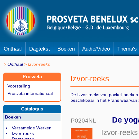
Onthaal
Dagtekst
Boeken
Audio/Video
Thema's
Onthaal
Izvor-reeks
Prosveta
Izvor-reeks
Voorstelling
Prosveta internationaal
De Izvor-reeks van pocket-boeken 
beschikbaar in het Frans waarvan 2
Catalogus
Boeken
De yog
P0204NL -
Verzamelde Werken
Izvor-reeks
Izvor-reeks