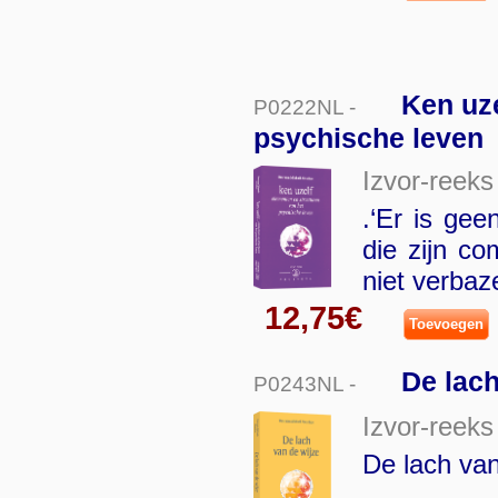
Ken uze
P0222NL -
psychische leven
Izvor-reeks
.‘Er is gee
die zijn co
niet verbaz
12,75€
Toevoegen
De lach
P0243NL -
Izvor-reeks
De lach van