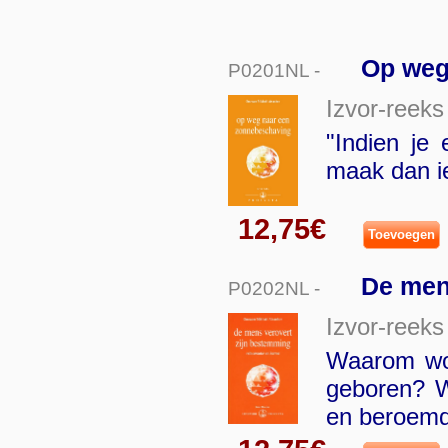
Op weg
P0201NL -
Izvor-reeks
"Indien je
maak dan ie
12,75€
Toevoegen
De men
P0202NL -
Izvor-reeks
Waarom wor
geboren? Wa
en beroemd,