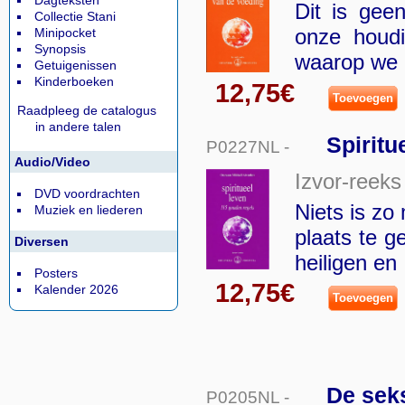
Dagteksten
Dit is gee
Collectie Stani
onze houd
Minipocket
Synopsis
waarop we 
Getuigenissen
Kinderboeken
12,75€
Toevoegen
Raadpleeg de catalogus
in andere talen
Spiritu
P0227NL -
Audio/Video
Izvor-reeks
DVD voordrachten
Niets is zo
Muziek en liederen
plaats te g
Diversen
heiligen en
Posters
12,75€
Kalender 2026
Toevoegen
De seks
P0205NL -