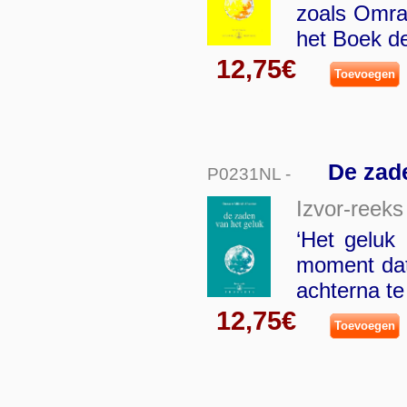
zoals Omra
het Boek d
12,75€
Toevoegen
De zad
P0231NL -
Izvor-reeks
‘Het geluk 
moment dat
achterna te
12,75€
Toevoegen