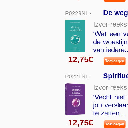
De weg 
P0229NL -
Izvor-reeks
‘Wat een ve
de woestijn
van iedere.
12,75€
Toevoegen
Spiritu
P0221NL -
Izvor-reeks
‘Vecht niet
jou verslaa
te zetten...
12,75€
Toevoegen