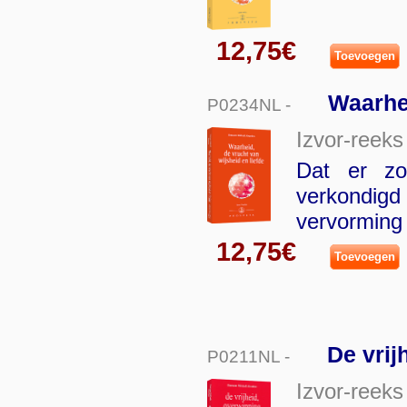
12,75€
Toevoegen
Waarhei
P0234NL -
Izvor-reeks
Dat er zov
verkondig
vervorming 
12,75€
Toevoegen
De vrij
P0211NL -
Izvor-reeks