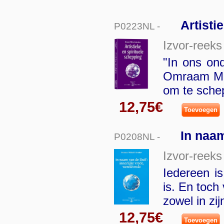
Artisti
P0223NL -
Izvor-reeks
"In ons ond
Omraam Mik
om te sche
12,75€
Toevoegen
In naam
P0208NL -
Izvor-reeks
Iedereen is
is. En toch
zowel in zi
12,75€
Toevoegen