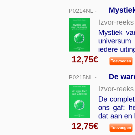
Mystiek
P0214NL -
Izvor-reeks
Mystiek van
universum 
iedere uiti
12,75€
Toevoegen
De ware
P0215NL -
Izvor-reeks
De complete
ons gaf: h
dat aan en 
12,75€
Toevoegen