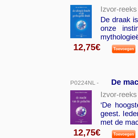
Izvor-reeks
De draak is
onze inst
mythologie
12,75€
Toevoegen
De mac
P0224NL -
Izvor-reeks
‘De hoogst
geest. Iede
met de mac
12,75€
Toevoegen