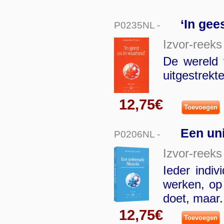
‘In gee
P0235NL -
Izvor-reeks
De wereld 
uitgestrekte
12,75€
Toevoegen
Een uni
P0206NL -
Izvor-reeks
Ieder indiv
werken, op 
doet, maar.
12,75€
Toevoegen