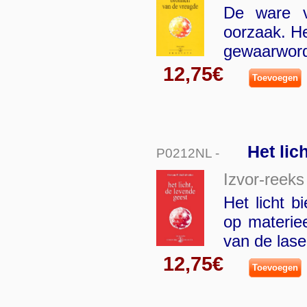
De ware vr
oorzaak. He
gewaarword
12,75€
Toevoegen
Het lic
P0212NL -
Izvor-reeks
Het licht b
op materiee
van de lase
12,75€
Toevoegen