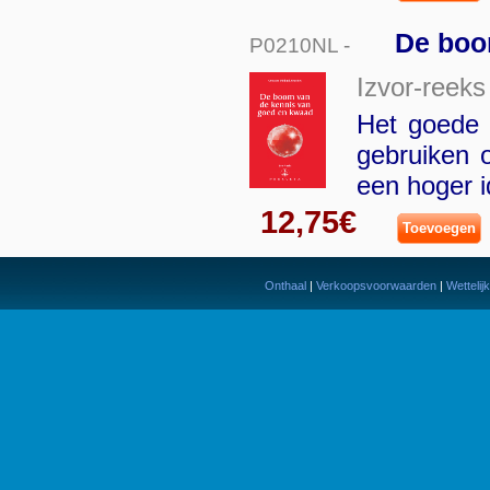
De boo
P0210NL -
Izvor-reeks
Het goede 
gebruiken o
een hoger i
12,75€
Toevoegen
Onthaal
|
Verkoopsvoorwaarden
|
Wettelij