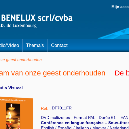
Mijn acco
dio/Video
Thema's
Contact
nze geest onderhouden
lam van onze geest onderhouden
De b
dio Visueel
DP7011FR
Ref. :
DVD multizones - Format PAL - Durée 61' - EA
Conférence en langue française – Sous-titres
English / Español / Italiano / Magyar / Nederlan