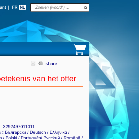
unt
|
FR
NL
share
etekenis van het offer
N : 3292497011011
 :
Български / Deutsch / Ελληνικά /
ds / Polski / Português/ Pycckuй / Română /