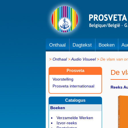
Onthaal
Dagtekst
Boeken
Au
Onthaal
Audio Visueel
De vlam van o
Prosveta
De v
Voorstelling
Prosveta internationaal
Reeks Au
Catalogus
Boeken
Verzamelde Werken
Izvor-reeks