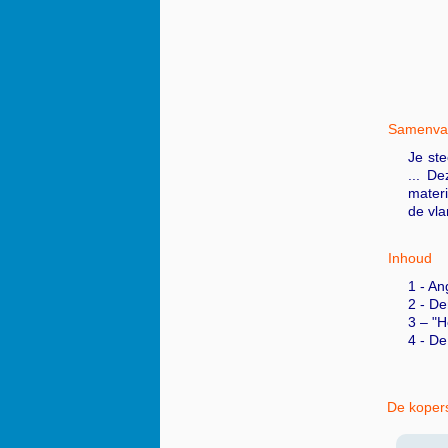
Samenvat
Je ste
... D
materi
de vla
Inhoud
1 - An
2 - De
3 – "H
4 - D
De kopers