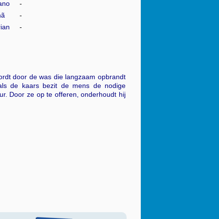
iano
nã
ian
wordt door de was die langzaam opbrandt
oals de kaars bezit de mens de nodige
ur. Door ze op te offeren, onderhoudt hij