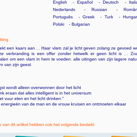
English
Español
Deutsch
Ital
Nederlands
Russian
Româ
Português
Greek
Turk
Hungar
Polski
Bulgarian
ting
ekt een kaars aan ... Haar vlam zal je licht geven zolang ze gevoed 
eze verbranding is een offer zonder hetwelk er geen licht is … Z
alen om een vlam in hem te voeden: alle uitingen van zijn lagere natu
m van zijn geest.
gst wordt alleen overwonnen door het licht
nk eraan dat alles intelligent is in het universum
et vuur eten en het licht drinken."
e energieën van de man en de vrouw kruisen en ontmoeten elkaar
 van dit artikel hebben ook het volgende besteld: