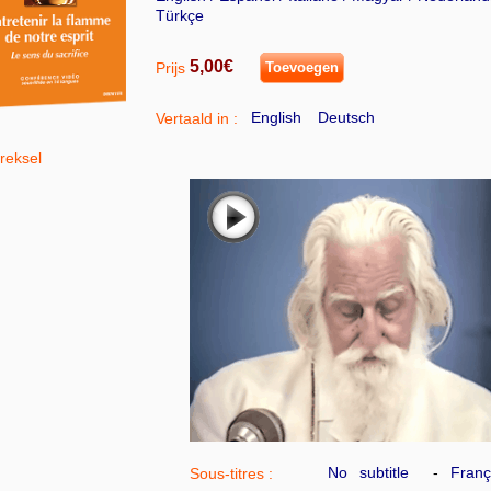
Türkçe
5,00€
Prijs
Toevoegen
English
Deutsch
Vertaald in :
treksel
No subtitle
Franç
Sous-titres :